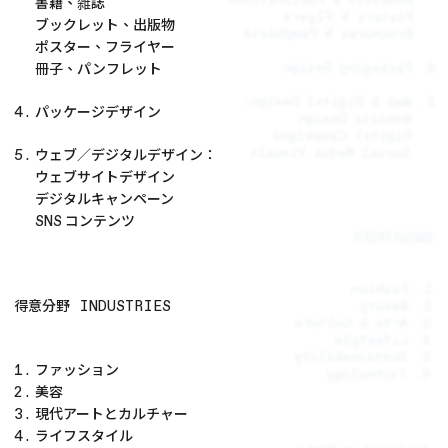
書籍、雑誌
Posters & Flyers
ブックレット、出版物
Brochures & Pamphlets
ポスター、フライヤー
冊子、パンフレット
4. Packaging Design
5. Web & Digital Design:
パッケージデザイン
4.
Website Design
Digital Campaigns
Social Media Visuals
ウェブ／デジタルデザイン：
5.
ウェブサイトデザイン
デジタルキャンペーン
コンテンツ
SNS
INDUSTRIES
1. Fashion
得意分野
INDUSTRIES
2. Beauty
3. Arts & Culture
4. Lifestyle
5. Sustainability
ファッション
1.
6. Technology
美容
2.
現代アートとカルチャー
3.
ライフスタイル
4.