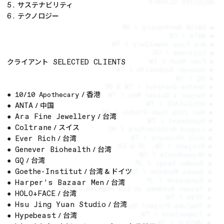
SELECTED CLIENTS
サステナビリティ
5.
テクノロジー
6.
● 10/10 Apothecary / HK
● ANTA / CN
● Ara Fine Jewellery / TW
● Coltrane / CH
クライアント
● Ever Rich / TW
SELECTED CLIENTS
● Genever Biohealth / TW
● GQ / TW
● Goethe-Institut / TW & DE
香港
●
10/10 Apothecary
/
● Harper’s Bazaar Men / TW
● HOLO+FACE / TW
中国
ANTA
●
/
● Hsu Jing Yuan Studio / TW
台湾
Ara Fine Jewellery
●
/
● Hypebeast / TW
スイス
Coltrane
●
/
● Liquid Architecture / AU
台湾
● núll Skincare / TW
Ever Rich
●
/
● Projext / TW, JP & CA
台湾
Genever Biohealth
●
/
● Rhinoshield / TW
台湾
GQ
●
/
● Senden Kaigi / JP
台湾
&
ドイツ
Goethe-Institut
● Smoke Machine / TW
●
/
● Syndicate / JP
台湾
Harper’s Bazaar Men
●
/
● Taiwan Academy in Los Angeles / USA
台湾
HOLO+FACE
●
/
● TEVA / TW
台湾
Hsu Jing Yuan Studio
●
/
● TheCube Project Space / TW
台湾
● Timberland / TW
Hypebeast
●
/
● UNIQLO / TW