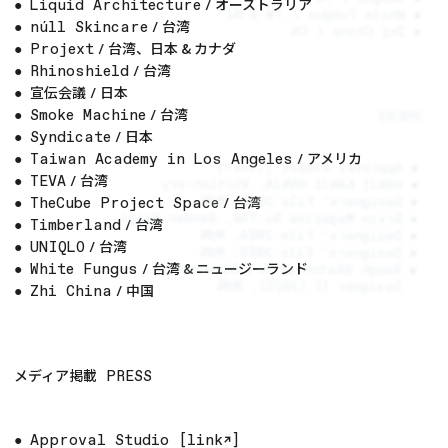
オーストラリア
Liquid Architecture
●
/
● White Fungus / TW & NZ
台湾
núll Skincare
●
/
● Zhi China / CN
台湾、日本
&
カナダ
Projext
●
/
台湾
Rhinoshield
●
/
宣伝会議
日本
●
/
台湾
Smoke Machine
●
/
PRESS
日本
Syndicate
●
/
アメリカ
Taiwan Academy in Los Angeles
●
/
● Approval Studio [link↗︎]
台湾
TEVA
●
/
● HANJI KANJI HANJA, Viction:ary
台湾
● Designers’ File 2023, MdN
TheCube Project Space
●
/
● Brain Magazine No.758, Senden Kaigi
台湾
Timberland
●
/
● Designers’ File 2024, MdN
台湾
UNIQLO
●
/
● Designers’ File 2025, MdN
台湾
&
ニュージーランド
White Fungus
● Rough Sketch of Art Director /
●
/
Designer II (2025), MdN
中国
Zhi China
●
/
メディア掲載
PRESS
Approval Studio
[link↗︎]
●