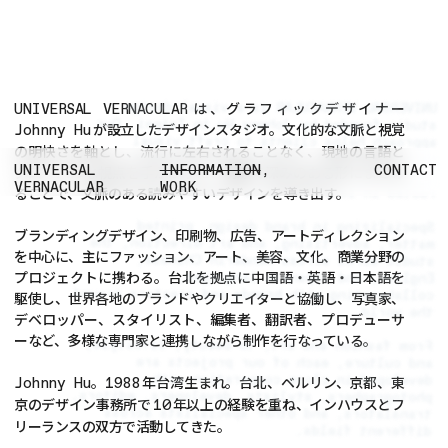
は、グラフィックデザイナー
UNIVERSAL VERNACULAR is a visual design
UNIVERSAL VERNACULAR
studio founded by Johnny Hu in Taipei. Our
が設立したデザインスタジオ。文化的な文脈と視覚
Johnny Hu
approach helps clients to craft visual
の明快さを軸とし、流行に左右されることなく、現地の言語と
narratives that resonate with audiences
UNIVERSAL
INFORMATION
,
CONTACT
グローバルな視点を手がかりに、明瞭で深みのある形にまとめ
across the globe, always with care to remain
VERNACULAR
WORK
ることで、文脈のある読みやすいデザインを導き出す。
rooted in local contexts over trends.‍
Specializing in brand design, printed
ブランディングデザイン、印刷物、広告、アートディレクション
matter, advertising, and art direction, the
を中心に、主にファッション、アート、美容、文化、商業分野の
studio works across Mandarin Chinese,
プロジェクトに携わる。台北を拠点に中国語・英語・日本語を
English, and Japanese languages,
collaborating with brands and creators around
駆使し、世界各地のブランドやクリエイターと協働し、写真家、
the world.
デベロッパー、スタイリスト、編集者、翻訳者、プロデューサ
ーなど、多様な専門家と連携しながら制作を行なっている。
From fashion and art, to beauty, lifestyle,
and culture, each of our projects are
developed in close cooperation with
。
年台湾生まれ。台北、ベルリン、京都、東
Johnny Hu
1988
photographers, stylists, developers, editors,
京のデザイン事務所で
年以上の経験を重ね、インハウスとフ
10
translators, and other specialists across
リーランスの双方で活動してきた。
different fields.‍