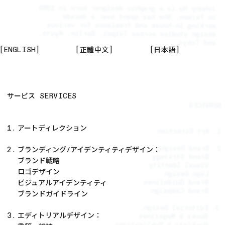
Johnny Hu is a graphic designer born in 1988
in Taiwan. She has spent over a decade
working in-house and freelance for various
design studios across Taipei, Berlin, Kyoto,
and Tokyo.
正體中文
日本語
[ENGLISH]
[
]
[
]
サービス
SERVICES
SERVICES
アートディレクション
1.
1. Art Direction
2. Brand Design:
ブランディング
アイデンティティデザイン：
2.
/
Brand Strategy
ブランド戦略
Visual Identity
ロゴデザイン
Logo Design
ビジュアルアイデンティティ
Brand Guidelines
Brand Campaign
ブランドガイドライン
3. Editorial Design:
エディトリアルデザイン：
3.
Books & Magazines
Booklets & Publications